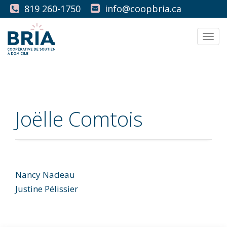
819 260-1750
info@coopbria.ca
Men
Joëlle Comtois
Nancy Nadeau
Navigation
Justine Pélissier
de
l'article