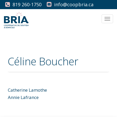
819 260-1750
info@coopbria.ca
Men
Céline Boucher
Catherine Lamothe
Navigation
Annie Lafrance
de
l'article